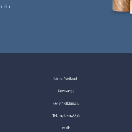
n ein
Bärbel Weiland
Kornweg 9
66333 Völklingen
Tel: 0176/22148836
mail: